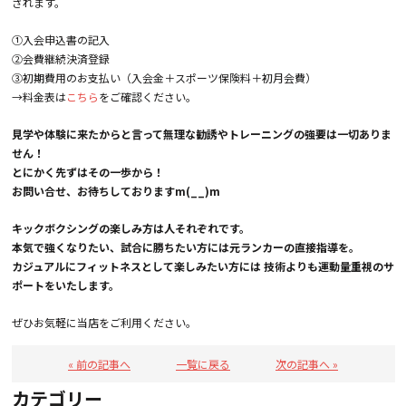
されます。
①入会申込書の記入
②会費継続決済登録
③初期費用のお支払い（入会金＋スポーツ保険料＋初月会費）
→料金表は
こちら
をご確認ください。
見学や体験に来たからと言って無理な勧誘やトレーニングの強要は一切ありま
せん！
とにかく先ずはその一歩から！
お問い合せ、お待ちしておりますm(__)m
キックボクシングの楽しみ方は人それぞれです。
本気で強くなりたい、試合に勝ちたい方には元ランカーの直接指導を。
カジュアルにフィットネスとして楽しみたい方には 技術よりも運動量重視のサ
ポートをいたします。
ぜひお気軽に当店をご利用ください。
« 前の記事へ
一覧に戻る
次の記事へ »
カテゴリー