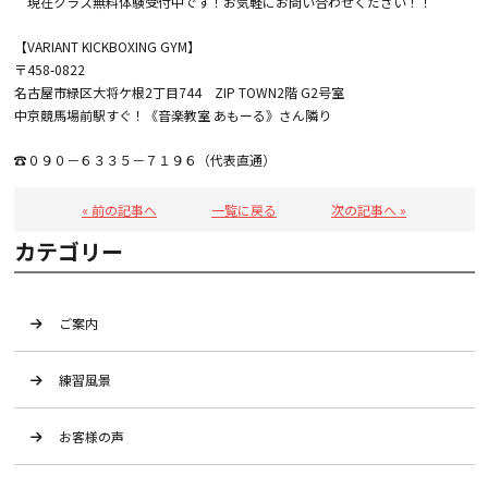
現在クラス無料体験受付中です！お気軽にお問い合わせください！！
【VARIANT KICKBOXING GYM】
〒458-0822
名古屋市緑区大将ケ根2丁目744 ZIP TOWN2階 G2号室
中京競馬場前駅すぐ！《音楽教室 あもーる》さん隣り
☎０９０－６３３５－７１９６（代表直通）
« 前の記事へ
一覧に戻る
次の記事へ »
カテゴリー
ご案内
練習風景
お客様の声